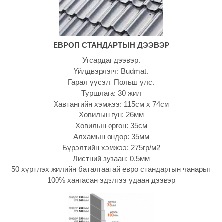
ЕВРОП СТАНДАРТЫН ДЭЭВЭР
Угсардаг дээвэр.
Үйлдвэрлэгч: Budmat.
Гарал үүсэл: Польш улс.
Туршлага: 30 жил
Хавтангийн хэмжээ: 115см х 74см
Ховилын гүн: 26мм
Ховилын өргөн: 35см
Алхамын өндөр: 35мм
Бүрэлтийн хэмжээ: 275гр/м2
Листний зузаан: 0.5мм
50 хүртлэх жилийн баталгаатай евро стандартын чанарыг
100% хангасан эдэлгээ удаан дээвэр