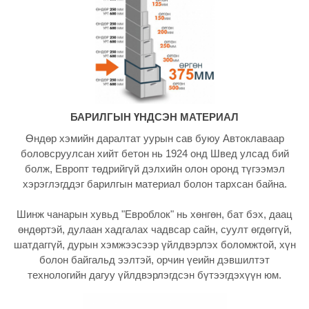
БАРИЛГЫН ҮНДСЭН МАТЕРИАЛ
Өндөр хэмийн даралтат уурын сав буюу Автоклаваар
боловсруулсан хийт бетон нь 1924 онд Швед улсад бий
болж, Европт төдрийгүй дэлхийн олон оронд түгээмэл
хэрэглэгддэг барилгын материал болон тархсан байна.
Шинж чанарын хувьд "Евроблок" нь хөнгөн, бат бэх, даац
өндөртэй, дулаан хадгалах чадвсар сайн, суулт өгдөггүй,
шатдаггүй, дурын хэмжээсээр үйлдвэрлэх боломжтой, хүн
болон байгальд ээлтэй, орчин үеийн дэвшилтэт
технологийн дагуу үйлдвэрлэгдсэн бүтээгдэхүүн юм.