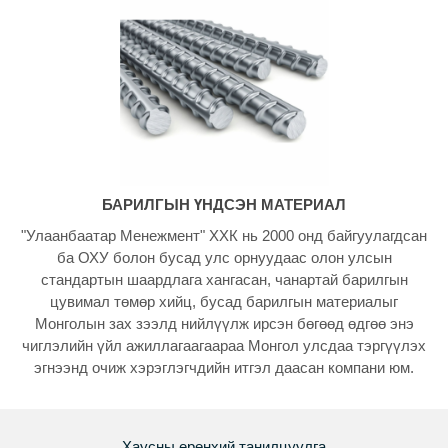
БАРИЛГЫН ҮНДСЭН МАТЕРИАЛ
"Улаанбаатар Менежмент" ХХК нь 2000 онд байгуулагдсан
ба ОХУ болон бусад улс орнуудаас олон улсын
стандартын шаардлага хангасан, чанартай барилгын
цувимал төмөр хийц, бусад барилгын материалыг
Монголын зах зээлд нийлүүлж ирсэн бөгөөд өдгөө энэ
чиглэлийн үйл ажиллагаагаараа Монгол улсдаа тэргүүлэх
эгнээнд очиж хэрэглэгчдийн итгэл даасан компани юм.
Хаусны ерөнхий танилцуулга