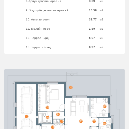
8.Ариун цэврийн өрөө - 2
3.69
м2
9. Хүүхдийн унтлагын өрөө - 2
10.56
м2
10. Авто зогсоол
36.77
м2
11. Узелийн өрөө
1.99
м2
12. Террас - Урд
5.67
м2
13. Террас - Хойд
6.97
м2