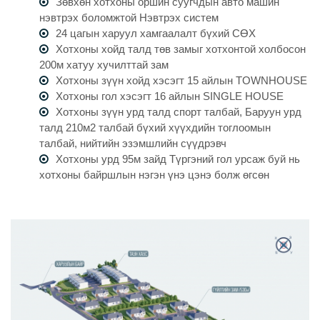
Зөвхөн хотхоны оршин суугчдын авто машин
нэвтрэх боломжтой Нэвтрэх систем
24 цагын харуул хамгаалалт бүхий СӨХ
Хотхоны хойд талд төв замыг хотхонтой холбосон
200м хатуу хучилттай зам
Хотхоны зүүн хойд хэсэгт 15 айлын TOWNHOUSE
Хотхоны гол хэсэгт 16 айлын SINGLE HOUSE
Хотхоны зүүн урд талд спорт талбай, Баруун урд
талд 210м2 талбай бүхий хүүхдийн тоглоомын
талбай, нийтийн эзэмшлийн сүүдрэвч
Хотхоны урд 95м зайд Түргэний гол урсаж буй нь
хотхоны байршлын нэгэн үнэ цэнэ болж өгсөн