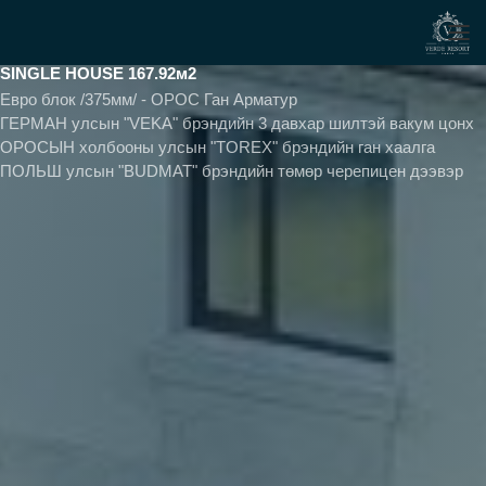
SINGLE HOUSE 167.92м2
Евро блок /375мм/ - ОРОС Ган Арматур
ГЕРМАН улсын "VEKA" брэндийн 3 давхар шилтэй вакум цонх
ОРОСЫН холбооны улсын "TOREX" брэндийн ган хаалга
ПОЛЬШ улсын "BUDMAT" брэндийн төмөр черепицен дээвэр