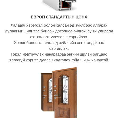
ЕВРОП СТАНДАРТЫН ЦОНХ
Халаагч хэрэгсэл болон халсан эд зүйлсээс ялгарах
дулааныг шилнээс буцааж дотогшоо ойлгох, зуны улиралд
хэт халалт үүсэхээс сэргийлэх.
Хөшиг болон тавилга эд зүйлсийн өнгө гандахаас
сэргийлэх.
Гэрэл нэвтрүүлэх чанараараа энгийн шилэн багцаас
ялгаагүй хэрнээ дулаан хадгалах гойд шинж чанартай.