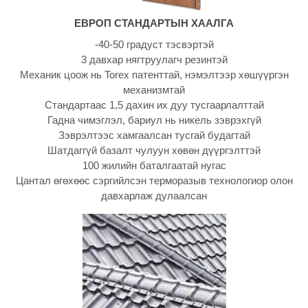
ЕВРОП СТАНДАРТЫН ХААЛГА
-40-50 градуст тэсвэртэй
3 давхар нягтруулагч резинтэй
Механик цоож нь Torex патенттай, нэмэлтээр хөшүүргэн
механизмтай
Стандартаас 1,5 дахин их дуу тусгаарлалттай
Гадна чимэглэл, бариул нь никель зэврэхгүй
Зэврэлтээс хамгаалсан тусгай будагтай
Шатдаггүй базалт чулуун хөвөн дүүргэлттэй
100 жилийн баталгаатай нугас
Цантал өгөхөөс сэргийлсэн терморазыв технологиор олон
давхарлаж дулаалсан