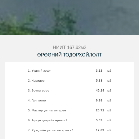
НИЙТ 167.92м2
ӨРӨӨНИЙ ТОДОРХОЙЛОЛТ
1. Үүдний хэсэг
3.13
м2
2. Коридор
5.63
м2
3. Зочны өрөө
45.24
м2
4. Гал тогоо
9.88
м2
5. Мастер унтлагын өрөө
20.71
м2
6. Ариун цэврийн өрөө - 1
5.03
м2
7. Хүүхдийн унтлагын өрөө - 1
12.63
м2