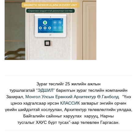
Зураг төслийг 25 жилийн ажлын
туршлагатай
“ЭДШИЛ”
барилгын зураг төслийн компанийн
Захирал,
Монгол Улсын Ерөнхий Архитектур Ө.Ганболд.
“Үнэ
цэнээ хадгалсаар ирсэн
КЛАССИК
загварыг энгийн орчин
үеийн шийдэлтэй хослуулан, Архитектур төлөвлөлтийн уялдаа,
Байгалийн сайхныг харуулах харууц, Нарны
тусгалыг ХАУС бүрт тусах”-аар төлөвлөн Гаргасан.