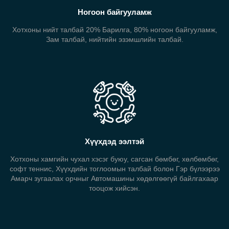
Ногоон байгууламж
Хотхоны нийт талбай 20% Барилга, 80% ногоон байгууламж,
Зам талбай, нийтийн эзэмшлийн талбай.
Хүүхдэд ээлтэй
Хотхоны хамгийн чухал хэсэг буюу, сагсан бөмбөг, хөлбөмбөг,
софт теннис, Хүүхдийн тоглоомын талбай болон Гэр бүлээрээ
Амарч зугаалах орчныг Автомашины хөдөлгөөгүй байлгахаар
тооцож хийсэн.