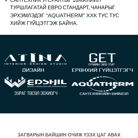
САНТЕХНИК УГСРАЛТЫГ 16ЖИЛИЙН
ТУРШЛАГАТАЙ ЕВРО СТАНДАРТ, ЧАНАРЫГ
“AQUATHERM” ХХК
ЭРХЭМЛЭДЭГ
ТУС ТУС
ХИЙЖ ГҮЙЦЭТГЭЖ БАЙНА.
ЗАГВАРЫН БАЙШИН ОЧИЖ ҮЗЭХ ЦАГ АВАХ