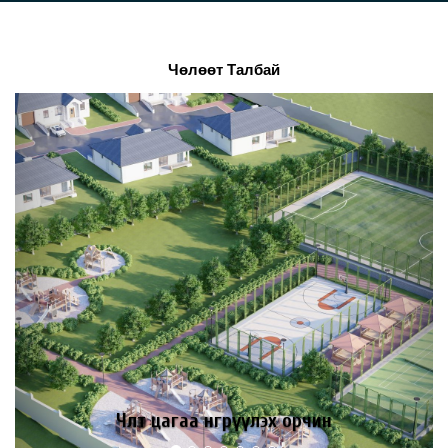
Чөлөөт Талбай
Previous
Next
Хүүхдийн тоглоомын талбай