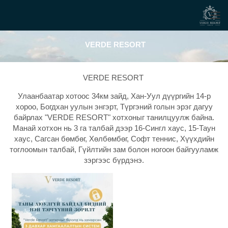
VERDE RESORT
VERDE RESORT
Улаанбаатар хотоос 34км зайд, Хан-Уул дүүргийн 14-р
хороо, Богдхан уулын энгэрт, Түргэний голын эрэг дагуу
байрлах "VERDE RESORT" хотхоныг танилцуулж байна.
Манай хотхон нь 3 га талбай дээр 16-Сингл хаус, 15-Таун
хаус, Сагсан бөмбөг, Хөлбөмбөг, Софт теннис, Хүүхдийн
тоглоомын талбай, Гүйлтийн зам болон ногоон байгууламж
зэргээс бүрдэнэ.