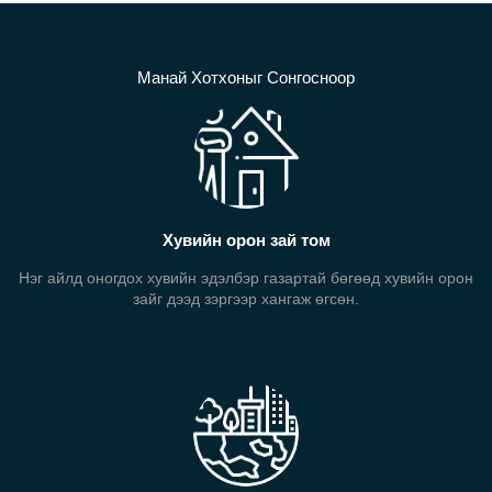
Манай Хотхоныг Сонгосноор
Хувийн орон зай том
Нэг айлд оногдох хувийн эдэлбэр газартай бөгөөд хувийн орон
зайг дээд зэргээр хангаж өгсөн.